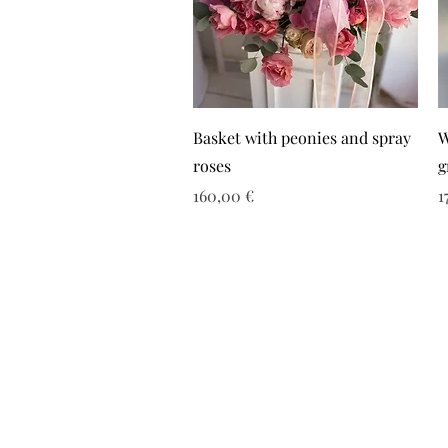
Basket with peonies and spray
W
roses
g
Τιμή
Τ
160,00 €
1