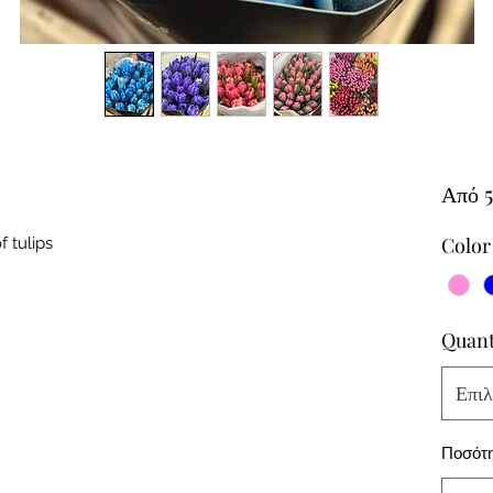
Από
Color
 tulips
Quant
Επιλ
Ποσότ