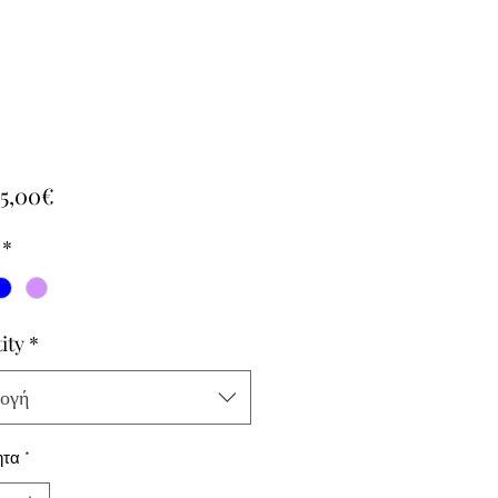
Τιμή
55,00€
Έκπτωσης
*
ity
*
ογή
ητα
*