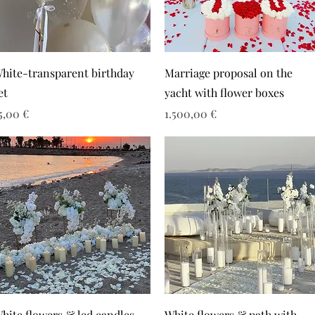
hite-transparent birthday
Marriage proposal on the
et
yacht with flower boxes
ιμή
Τιμή
5,00 €
1.500,00 €
hite flowers & led candles
White flowers & path with