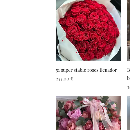
51 super stable roses Ecuador
B
b
Τιμή
255,00 €
Τ
3