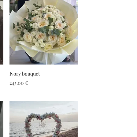
Ivory bouquet
Τιμή
245,00 €