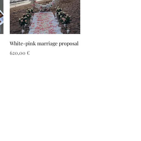
White-pink marriage proposal
Τιμή
620,00 €