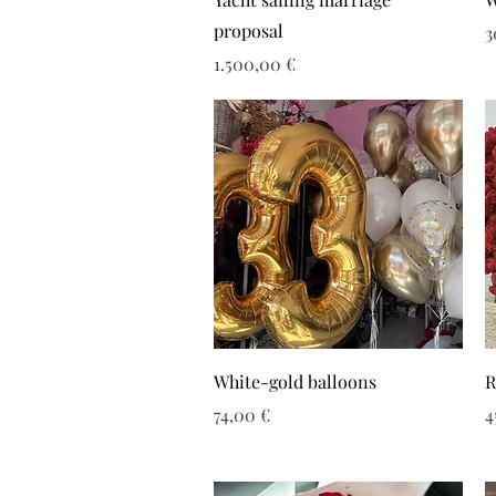
proposal
Τ
3
Τιμή
1.500,00 €
White-gold balloons
R
Τιμή
Τ
74,00 €
4