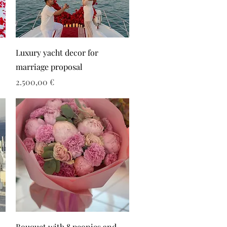
Luxury yacht decor for
marriage proposal
Τιμή
2.500,00 €
Bouquet with 8 peonies and