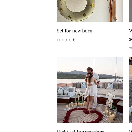
Set for new born
W
s
Τιμή
100,00 €
Τ
7
Yacht sailing marriage
W