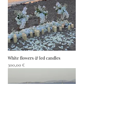
White flowers & led candles
Τιμή
300,00 €