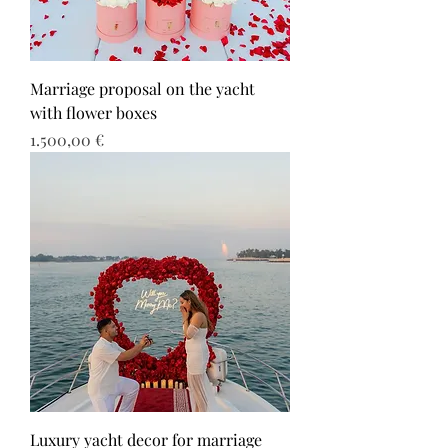
Marriage proposal on the yacht
with flower boxes
Τιμή
1.500,00 €
Luxury yacht decor for marriage