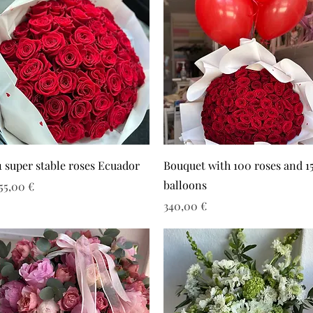
1 super stable roses Ecuador
Bouquet with 100 roses and 1
balloons
ιμή
55,00 €
Τιμή
340,00 €