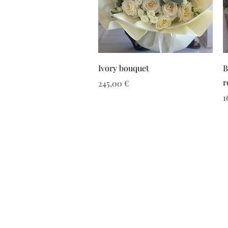
Ivory bouquet
B
r
Τιμή
245,00 €
Τ
1