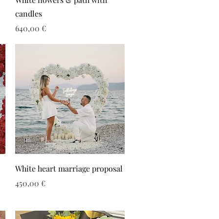
candles
Τιμή
640,00 €
White heart marriage proposal
Τιμή
450,00 €