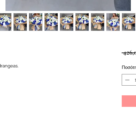
 426,
drangeas.
Ποσότ