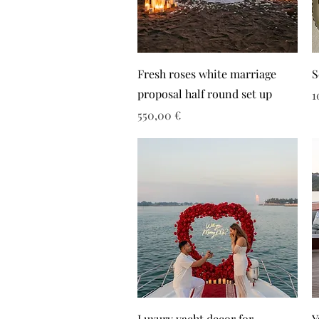
Fresh roses white marriage
S
proposal half round set up
Τ
1
Τιμή
550,00 €
Luxury yacht decor for
Y