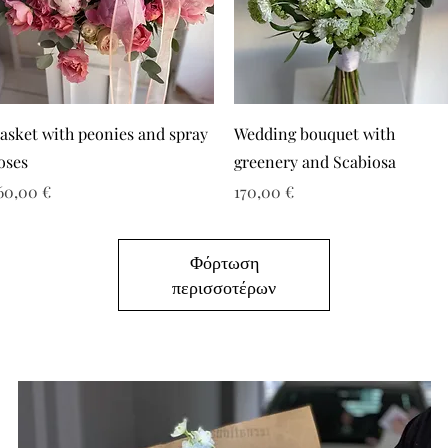
asket with peonies and spray
Wedding bouquet with
oses
greenery and Scabiosa
ιμή
Τιμή
60,00 €
170,00 €
Φόρτωση
περισσοτέρων