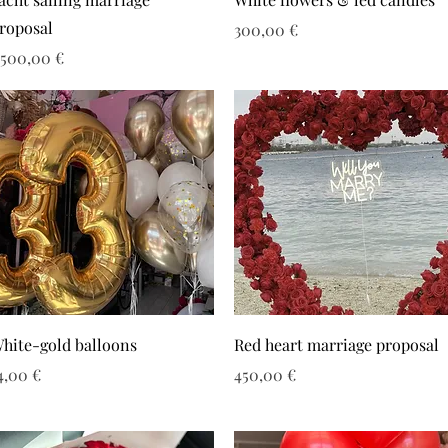
roposal
Τιμή
300,00 €
ιμή
.500,00 €
hite-gold balloons
Red heart marriage proposal
ιμή
Τιμή
4,00 €
450,00 €