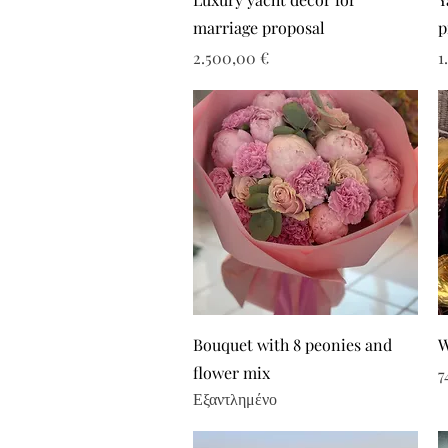
marriage proposal
p
Τιμή
Τ
2.500,00 €
1
Bouquet with 8 peonies and
W
flower mix
Τ
7
Εξαντλημένο