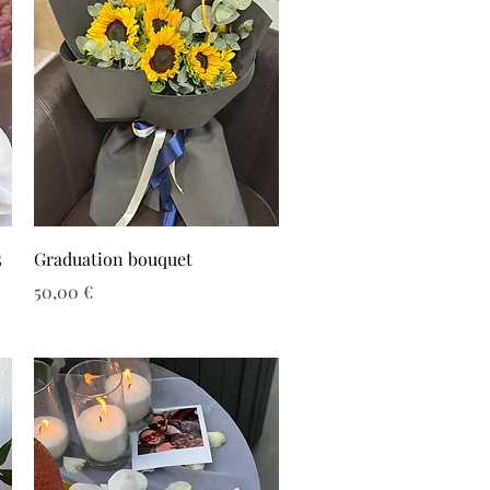
5
Graduation bouquet
Τιμή
50,00 €