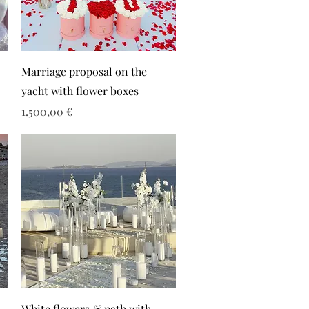
Marriage proposal on the
yacht with flower boxes
Τιμή
1.500,00 €
White flowers & path with