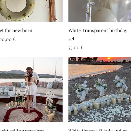
et for new born
White-transparent birthday
set
ιμή
00,00 €
Τιμή
75,00 €
acht sailing marriage
White flowers & led candles