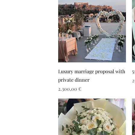
Luxury marriage proposal with
5
private dinner
Τ
2
Τιμή
2.300,00 €