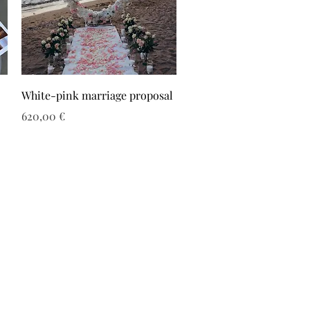
White-pink marriage proposal
Τιμή
620,00 €