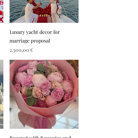
Luxury yacht decor for
marriage proposal
Τιμή
2.500,00 €
Bouquet with 8 peonies and