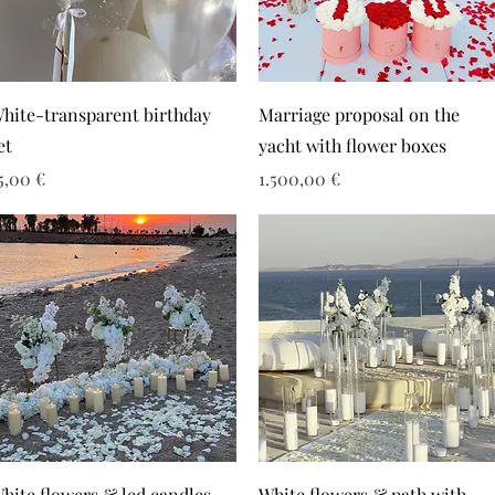
hite-transparent birthday
Marriage proposal on the
et
yacht with flower boxes
ιμή
Τιμή
5,00 €
1.500,00 €
hite flowers & led candles
White flowers & path with