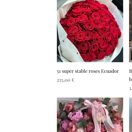
51 super stable roses Ecuador
B
b
Τιμή
255,00 €
Τ
3