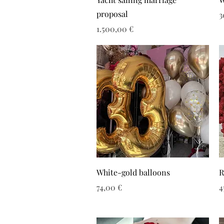
proposal
Τ
3
Τιμή
1.500,00 €
White-gold balloons
R
Τιμή
Τ
74,00 €
4