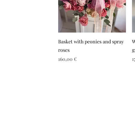
Basket with peonies and spray
W
roses
g
Τιμή
Τ
160,00 €
1