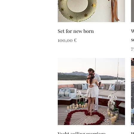
Set for new born
W
s
Τιμή
100,00 €
Τ
7
Yacht sailing marriage
W