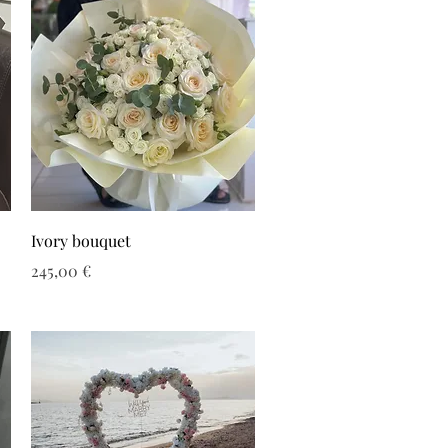
Ivory bouquet
Τιμή
245,00 €