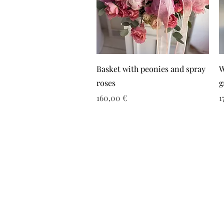
Basket with peonies and spray
W
roses
g
Τιμή
Τ
160,00 €
1