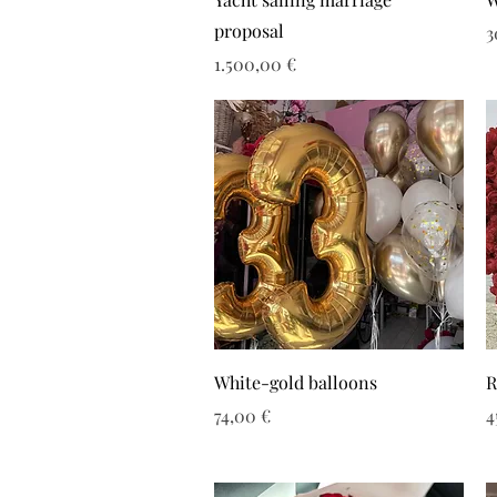
proposal
Τ
3
Τιμή
1.500,00 €
White-gold balloons
R
Τιμή
Τ
74,00 €
4