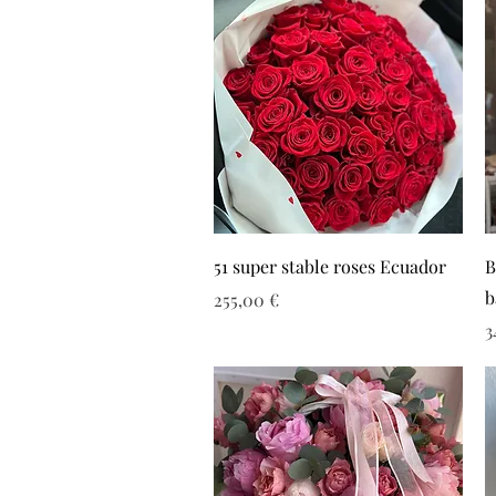
51 super stable roses Ecuador
B
b
Τιμή
255,00 €
Τ
3