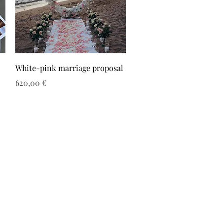
White-pink marriage proposal
Τιμή
620,00 €