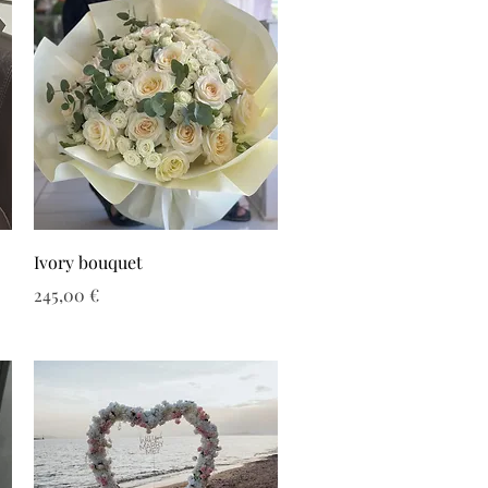
Ivory bouquet
Τιμή
245,00 €