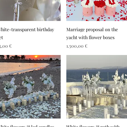
hite-transparent birthday
Marriage proposal on the
et
yacht with flower boxes
ιμή
Τιμή
5,00 €
1.500,00 €
hite flowers & led candles
White flowers & path with