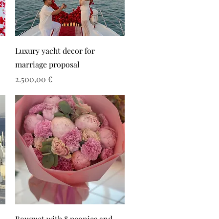
Luxury yacht decor for
marriage proposal
Τιμή
2.500,00 €
Bouquet with 8 peonies and