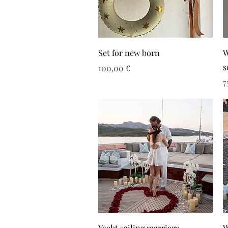
Set for new born
W
s
Τιμή
100,00 €
Τ
7
Yacht sailing marriage
W