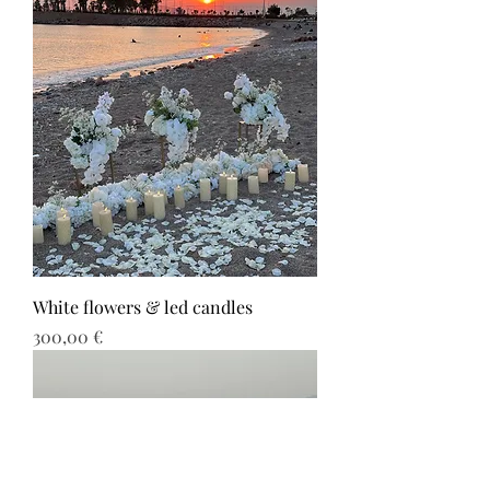
White flowers & led candles
Τιμή
300,00 €