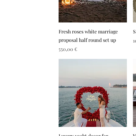
Fresh roses white marriage
S
proposal half round set up
Τ
1
Τιμή
550,00 €
Luxury yacht decor for
Y