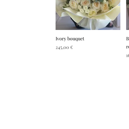
Ivory bouquet
B
r
Τιμή
245,00 €
Τ
1