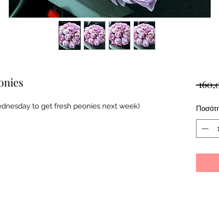
onies
 160,
dnesday to get fresh peonies next week)
Ποσότ