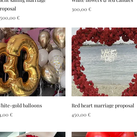
roposal
Τιμή
300,00 €
ιμή
.500,00 €
hite-gold balloons
Red heart marriage proposal
ιμή
Τιμή
4,00 €
450,00 €