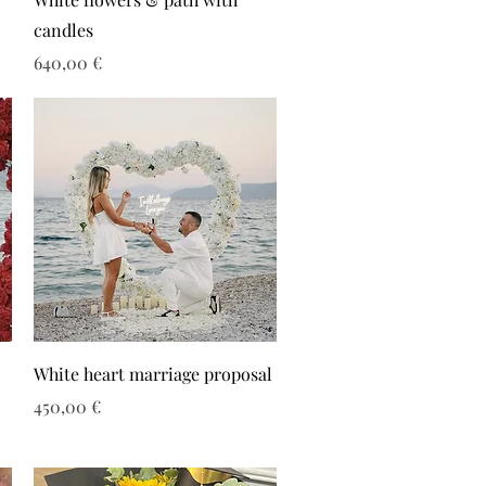
candles
Τιμή
640,00 €
White heart marriage proposal
Τιμή
450,00 €