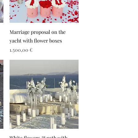
Marriage proposal on the
yacht with flower boxes
Τιμή
1.500,00 €
White flowers & path with