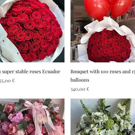
1 super stable roses Ecuador
Bouquet with 100 roses and 1
balloons
ιμή
55,00 €
Τιμή
340,00 €