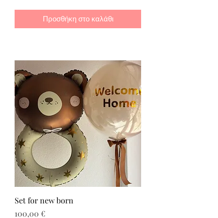
Προσθήκη στο καλάθι
Set for new born
Τιμή
100,00 €