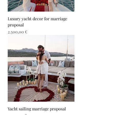
Luxury yacht decor for marriage
proposal
Τιμή
2.500,00 €
Yacht sailing marriage proposal