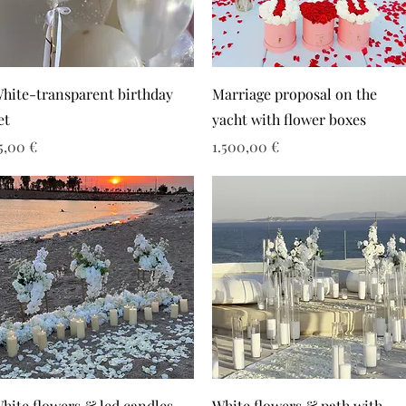
hite-transparent birthday
Marriage proposal on the
et
yacht with flower boxes
ιμή
Τιμή
5,00 €
1.500,00 €
hite flowers & led candles
White flowers & path with