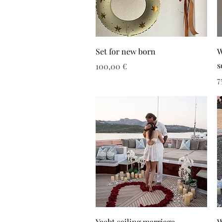
Set for new born
W
s
Τιμή
100,00 €
Τ
7
Yacht sailing marriage
W