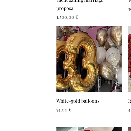
proposal
Τ
3
Τιμή
1.500,00 €
White-gold balloons
R
Τιμή
Τ
74,00 €
4