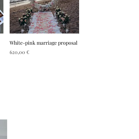
White-pink marriage proposal
Τιμή
620,00 €