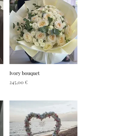
Ivory bouquet
Τιμή
245,00 €