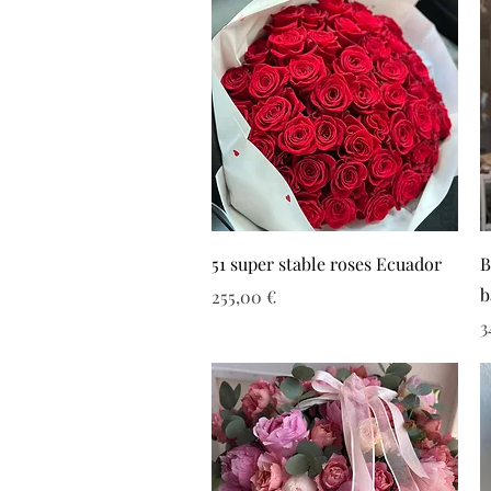
51 super stable roses Ecuador
B
b
Τιμή
255,00 €
Τ
3