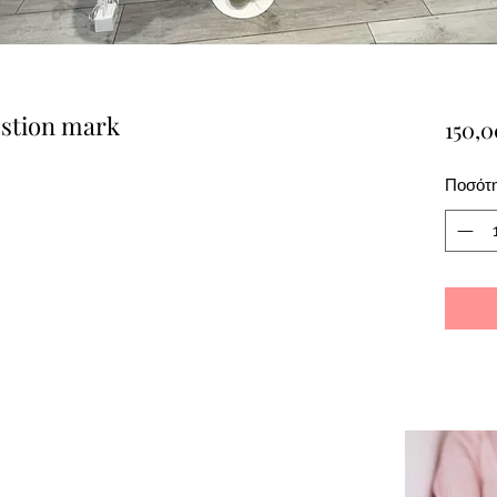
estion mark
150,0
Ποσότ