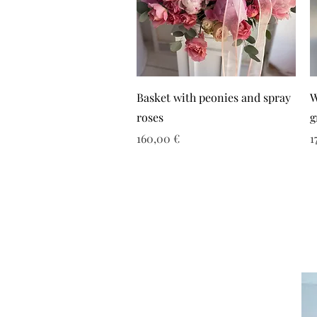
Basket with peonies and spray
W
roses
g
Τιμή
Τ
160,00 €
1