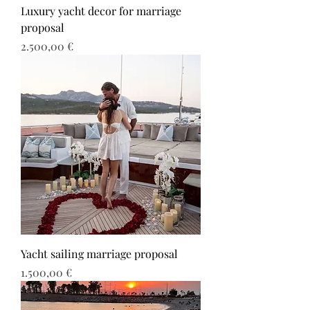
Luxury yacht decor for marriage
proposal
Τιμή
2.500,00 €
Yacht sailing marriage proposal
Τιμή
1.500,00 €