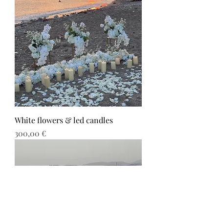
White flowers & led candles
Τιμή
300,00 €