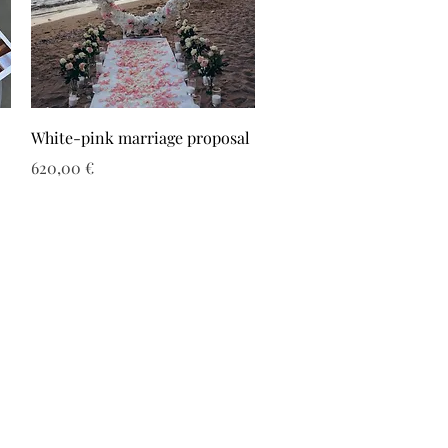
White-pink marriage proposal
Τιμή
620,00 €