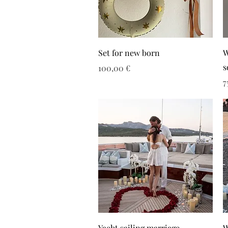
Set for new born
W
s
Τιμή
100,00 €
Τ
7
Yacht sailing marriage
W