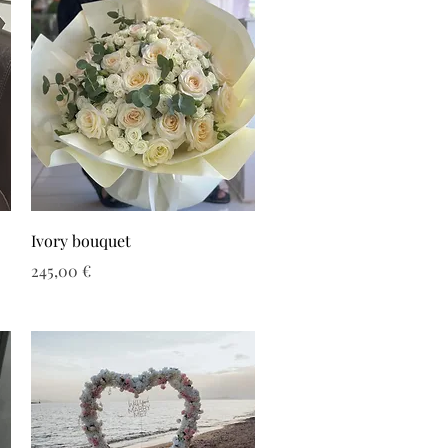
Ivory bouquet
Τιμή
245,00 €