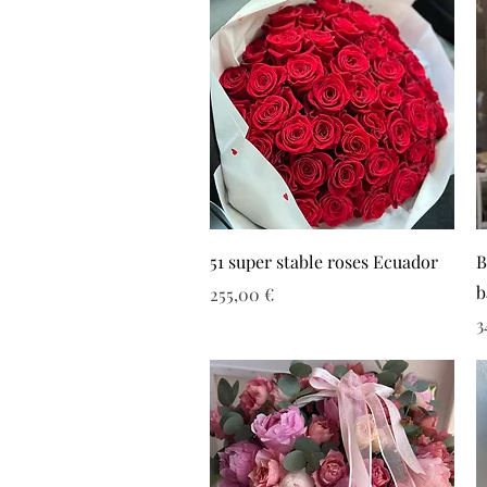
51 super stable roses Ecuador
B
b
Τιμή
255,00 €
Τ
3