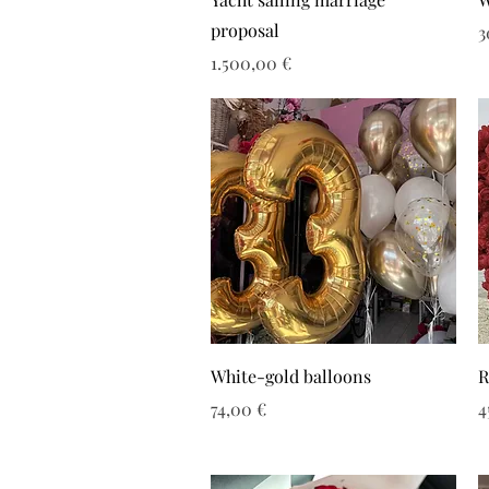
proposal
Τ
3
Τιμή
1.500,00 €
White-gold balloons
R
Τιμή
Τ
74,00 €
4