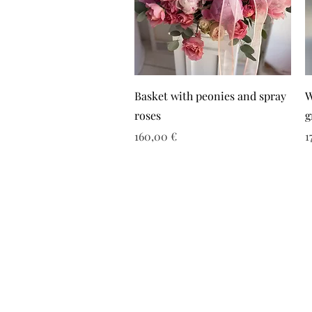
Basket with peonies and spray
W
roses
g
Τιμή
Τ
160,00 €
1