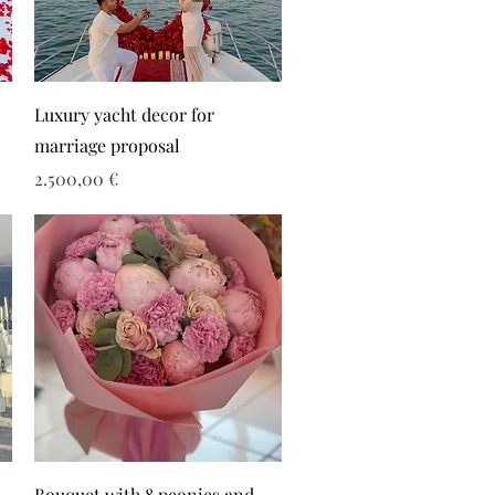
Luxury yacht decor for
marriage proposal
Τιμή
2.500,00 €
Bouquet with 8 peonies and