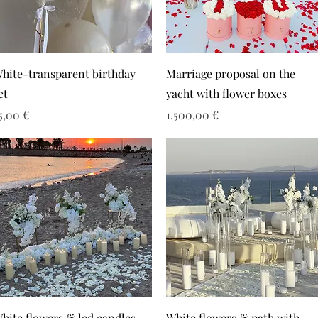
hite-transparent birthday
Marriage proposal on the
et
yacht with flower boxes
ιμή
Τιμή
5,00 €
1.500,00 €
hite flowers & led candles
White flowers & path with