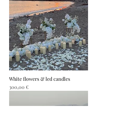
White flowers & led candles
Τιμή
300,00 €